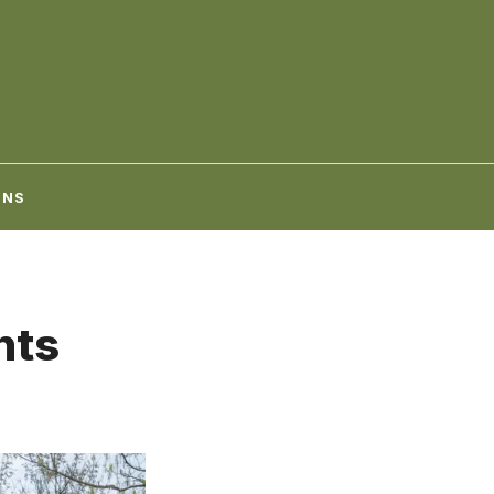
ONS
nts