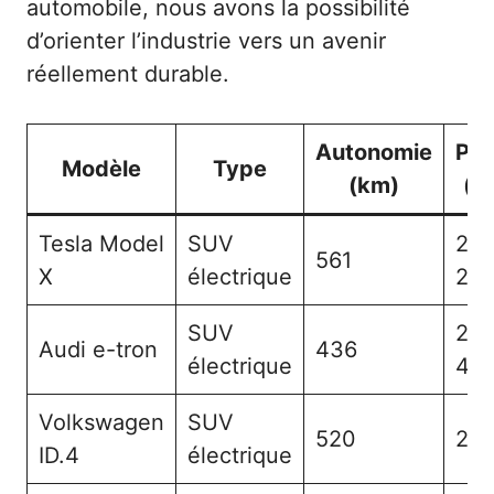
automobile, nous avons la possibilité
d’orienter l’industrie vers un avenir
réellement durable.
Autonomie
Poi
Modèle
Type
(km)
(k
Tesla Model
SUV
2
561
X
électrique
20
SUV
2
Audi e-tron
436
électrique
49
Volkswagen
SUV
520
2 1
ID.4
électrique